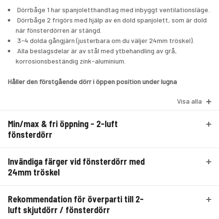
 Dörrbåge 1 har spanjoletthandtag med inbyggt ventilationsläge.
 Dörrbåge 2 frigörs med hjälp av en dold spanjolett, som är dold 
när fönsterdörren är stängd.
 3-4 dolda gångjärn (justerbara om du väljer 24mm tröskel).
 Alla beslagsdelar är av stål med ytbehandling av grå, 
korrosionsbeständig zink-aluminium.
Håller den förstgående dörr i öppen position under lugna 
väderförhållanden:
Visa alla
 Spanjoletthandtag med handtagsstyrd broms, som kan hålla 
dörran i valfritt öppet läge från ca. 10-85° (endast möjligt för 
Min/max & fri öppning - 2-luft
dörrar som är bredare än 850mm och högere än 1950mm) ELLER
 Vanligt spanjoletthandtag kombinerat med en justerbar 
fönsterdörr
friktionsarm, som kan hålla dörren i öppen position under lugna 
väderförhållanden. Dörrar smalare än 851mm eller lägre end 
Invändiga färger vid fönsterdörr med
1950mm, har alltid denna lösning.
24mm tröskel
Tröskel:
 15mm HELO® tröskel med slitstark, grå ytbehandling eller
Rekommendation för överparti till 2-
 24mm alu/PA tröskel eller 
luft skjutdörr / fönsterdörr
 52mm trä-tröskel med aluminiumslitskena.