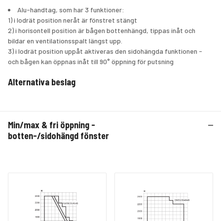
 Alu-handtag, som har 3 funktioner: 
1) i lodrät position neråt är fönstret stängt 
2) i horisontell position är bågen bottenhängd, tippas inåt och 
bildar en ventilationsspalt längst upp.
3) i lodrät position uppåt aktiveras den sidohängda funktionen -  
och bågen kan öppnas inåt till 90° öppning för putsning
Alternativa beslag
 90° öppningsbegränsar.
Min/max & fri öppning -
botten-/sidohängd fönster