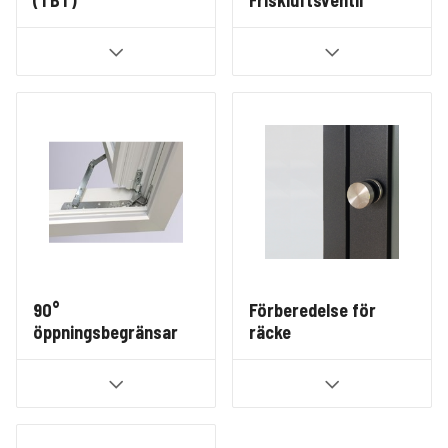
(TBT)
Friskluftsventil
90°
Förberedelse för
öppningsbegränsar
räcke